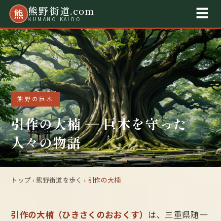
熊野街道.com
熊
☰
KUMANO KAIDO
熊野の巨木
引作の大楠 ― 巨木を守った
人々の物語
トップ
›
熊野街道を歩く
›
引作の大楠
引作の大楠（ひきさくのおおくす）
は、三重県随一