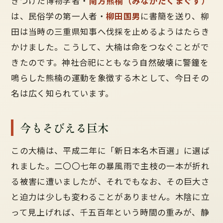
きつけた博物学者・
南方熊楠（みなかたくまぐす）
は、民俗学の第一人者・
柳田国男
に書簡を送り、柳
田は当時の三重県知事へ伐採を止めるようはたらき
かけました。こうして、大楠は命をつなぐことがで
きたのです。神社合祀にともなう自然破壊に警鐘を
鳴らした熊楠の運動を象徴する木として、今日その
名は広く知られています。
今もそびえる巨木
この大楠は、平成二年に「新日本名木百選」に選ば
れました。二〇〇七年の暴風雨で主枝の一本が折れ
る被害に遭いましたが、それでもなお、その巨大さ
と迫力は少しも変わることがありません。木陰に立
って見上げれば、千五百年という時間の重みが、静