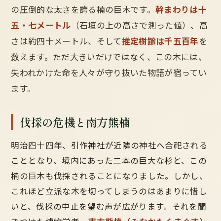
の圧倒的な太さを誇る楠の巨木です。
幹まわりは十
五・七メートル
（石垣の上の高さで測った値）、高
さは約四十メートル、そして
推定樹齢は千五百年
を
数えます。ただ大きいだけではなく、この木には、
失われかけた命を人々が守り抜いた物語が宿ってい
ます。
伐採の危機と南方熊楠
明治四十四年、引作神社が近隣の神社へ合祀される
こととなり、境内にあった二本の巨大な杉と、この
楠の巨木も伐採されることになりました。しかし、
これほど立派な木を切ってしまうのはあまりに惜し
いと、伐採の中止を望む声が広がります。それを聞