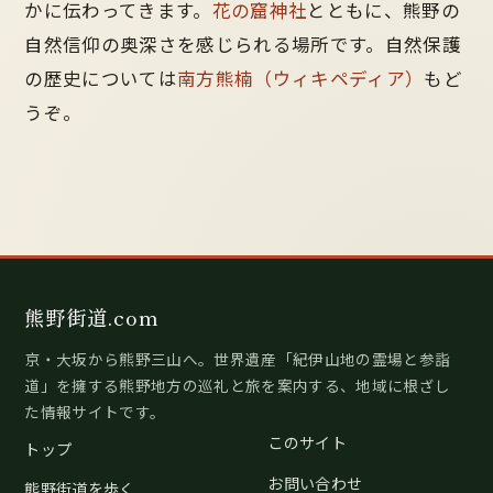
かに伝わってきます。
花の窟神社
とともに、熊野の
自然信仰の奥深さを感じられる場所です。自然保護
の歴史については
南方熊楠（ウィキペディア）
もど
うぞ。
熊野街道.com
京・大坂から熊野三山へ。世界遺産「紀伊山地の霊場と参詣
道」を擁する熊野地方の巡礼と旅を案内する、地域に根ざし
た情報サイトです。
このサイト
トップ
お問い合わせ
熊野街道を歩く